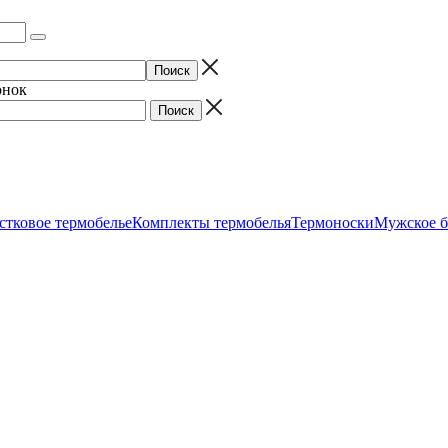
онок
стковое термобелье
Комплекты термобелья
Термоноски
Мужское б