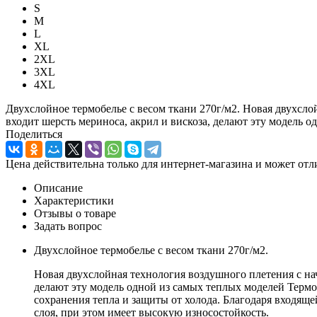
S
M
L
XL
2XL
3XL
4XL
Двухслойное термобелье с весом ткани 270г/м2. Новая двухсл
входит шерсть мериноса, акрил и вискоза, делают эту модель 
Поделиться
Цена действительна только для интернет-магазина и может отл
Описание
Характеристики
Отзывы о товаре
Задать вопрос
Двухслойное термобелье с весом ткани 270г/м2.
Новая двухслойная технология воздушного плетения с на
делают эту модель одной из самых теплых моделей Терм
сохранения тепла и защиты от холода. Благодаря входяще
слоя, при этом имеет высокую износостойкость.