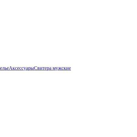
елье
Аксессуары
Свитера мужские