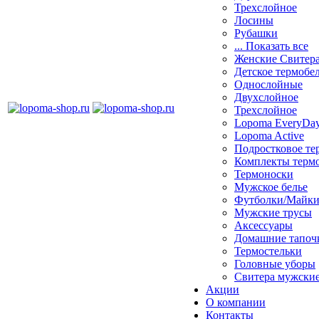
Трехслойное
Лосины
Рубашки
... Показать все
Женские Свитер
Детское термобе
Однослойные
Двуxслойное
Трехслойное
Lopoma EveryDa
Lopoma Active
Подростковое те
Комплекты терм
Термоноски
Мужское белье
Футболки/Майк
Мужские трусы
Аксессуары
Домашние тапоч
Термостельки
Головные уборы
Свитера мужски
Акции
О компании
Контакты