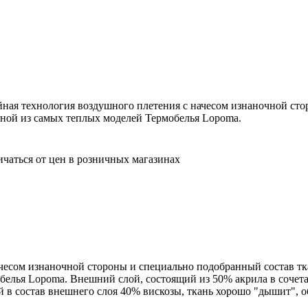
ойная технология воздушного плетения с начесом изнаночной ст
одной из самых теплых моделей Термобелья Lopoma.
ичаться от цен в розничных магазинах
чесом изнаночной стороны и специально подобранный состав тка
обелья Lopoma. Внешний слой, состоящий из 50% акрила в соче
й в состав внешнего слоя 40% вискозы, ткань хорошо "дышит", 