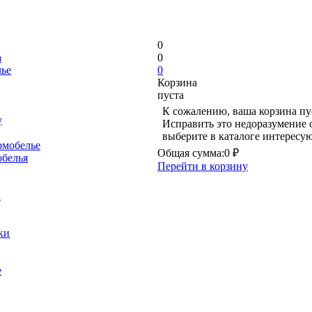
0
а
0
лье
0
Корзина
пуста
К сожалению, ваша корзина пу
y
Исправить это недоразумение 
выберите в каталоге интересу
рмобелье
Общая сумма:
0 ₽
обелья
Перейти в корзину
и
ки
е