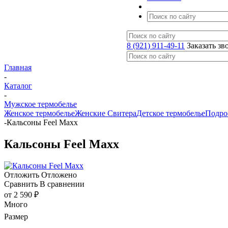
8 (921) 911-49-11
Заказать зв
Главная
-
Каталог
-
Мужское термобелье
Женское термобелье
Женские Свитера
Детское термобелье
Подро
-
Кальсоны Feel Maxx
Кальсоны Feel Maxx
Отложить
Отложено
Сравнить
В сравнении
от
2 590 ₽
Много
Размер