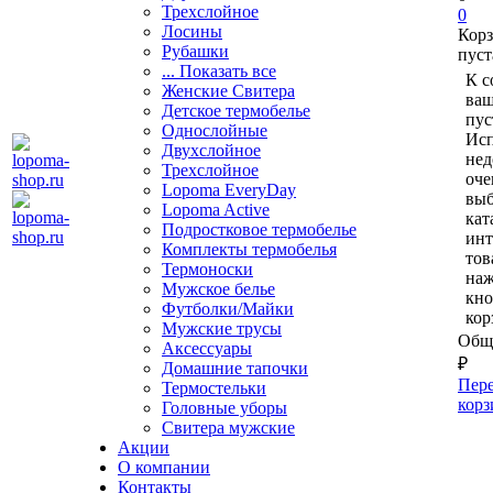
Трехслойное
0
Лосины
Кор
Рубашки
пуст
... Показать все
К с
Женские Свитера
ваш
Детское термобелье
пус
Однослойные
Исп
Двуxслойное
нед
Трехслойное
оче
Lopoma EveryDay
выб
Lopoma Active
кат
Подростковое термобелье
ин
Комплекты термобелья
тов
Термоноски
на
Мужское белье
кно
Футболки/Майки
кор
Мужские трусы
Обща
Аксессуары
₽
Домашние тапочки
Пере
Термостельки
корз
Головные уборы
Свитера мужские
Акции
О компании
Контакты