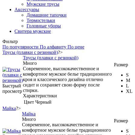
Мужские трусы
Аксессуары
Домашние тапочки
Термостельки
Головные уборы
Свитера мужские
Фильтр
По популярности
По алфавиту
По цене
Трусы (плавки с резинкой)
?>
Трусы (плавки с резинкой)
Много
Размер
Современное, высококачественное и
комфортное мужское белье традиционного
S
кроя и классического дизайна отлично
M
сидит и сохраняет свою форму после
Быстрый
L
стирки.
просмотр
XL
Характеристики
Цвет
Черный
Майка
?>
Майка
Много
Размер
Современное, высококачественное и
комфортное мужское белье традиционного
S