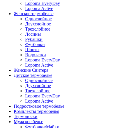
Lopoma EveryDay
Lopoma Active
Женское термобелье
Однослойное
Двуxслойное
Трехслойное
Лосины
Рубашки
Футболки
Шорты
Водолазки
Lopoma EveryDay
Lopoma Active
Женские Свитера
Детское термобелье
Однослойные
Двуxслойное
Трехслойное
Lopoma EveryDay
Lopoma Active
Подростковое термобелье
Комплекты термобелья
Термоноски
Мужское белье
Футболки/Майки