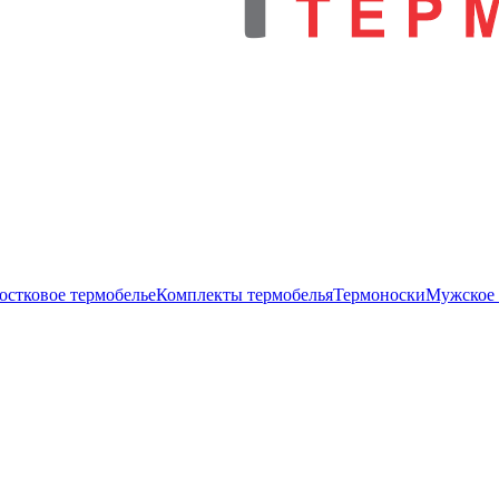
остковое термобелье
Комплекты термобелья
Термоноски
Мужское 