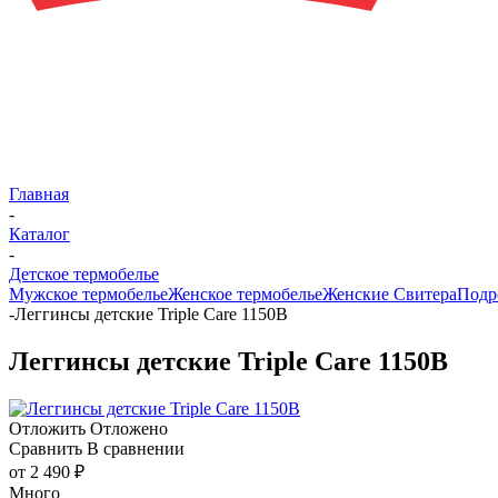
Главная
-
Каталог
-
Детское термобелье
Мужское термобелье
Женское термобелье
Женские Свитера
Подр
-
Леггинсы детские Triple Care 1150В
Леггинсы детские Triple Care 1150В
Отложить
Отложено
Сравнить
В сравнении
от
2 490 ₽
Много