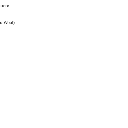
ости.
o Wool)