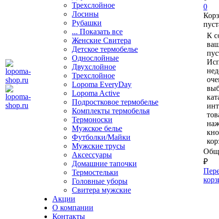
Трехслойное
0
Лосины
Кор
Рубашки
пуст
... Показать все
К с
Женские Свитера
ваш
Детское термобелье
пус
Однослойные
Исп
Двуxслойное
нед
Трехслойное
оче
Lopoma EveryDay
выб
Lopoma Active
кат
Подростковое термобелье
ин
Комплекты термобелья
тов
Термоноски
на
Мужское белье
кно
Футболки/Майки
кор
Мужские трусы
Обща
Аксессуары
₽
Домашние тапочки
Пере
Термостельки
корз
Головные уборы
Свитера мужские
Акции
О компании
Контакты