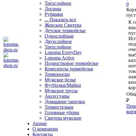
Трехслойное
0
Лосины
Кор
Рубашки
пуст
... Показать все
К с
Женские Свитера
ваш
Детское термобелье
пус
Однослойные
Исп
Двуxслойное
нед
Трехслойное
оче
Lopoma EveryDay
выб
Lopoma Active
кат
Подростковое термобелье
ин
Комплекты термобелья
тов
Термоноски
на
Мужское белье
кно
Футболки/Майки
кор
Мужские трусы
Обща
Аксессуары
₽
Домашние тапочки
Пере
Термостельки
корз
Головные уборы
Свитера мужские
Акции
О компании
Контакты