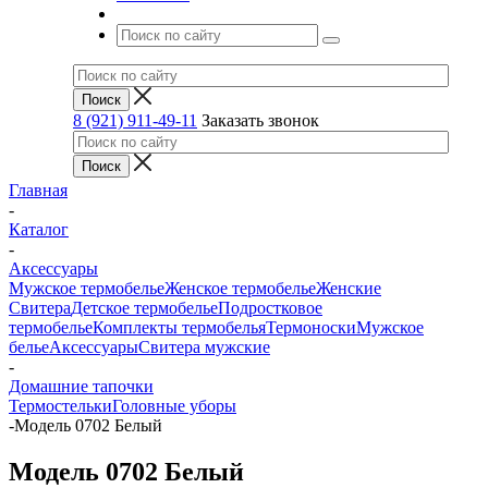
8 (921) 911-49-11
Заказать звонок
Главная
-
Каталог
-
Аксессуары
Мужское термобелье
Женское термобелье
Женские
Свитера
Детское термобелье
Подростковое
термобелье
Комплекты термобелья
Термоноски
Мужское
белье
Аксессуары
Свитера мужские
-
Домашние тапочки
Термостельки
Головные уборы
-
Модель 0702 Белый
Модель 0702 Белый