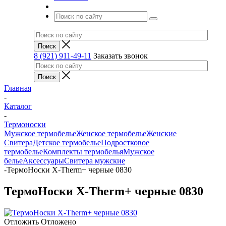
8 (921) 911-49-11
Заказать звонок
Главная
-
Каталог
-
Термоноски
Мужское термобелье
Женское термобелье
Женские
Свитера
Детское термобелье
Подростковое
термобелье
Комплекты термобелья
Мужское
белье
Аксессуары
Свитера мужские
-
ТермоНоски X-Therm+ черные 0830
ТермоНоски X-Therm+ черные 0830
Отложить
Отложено