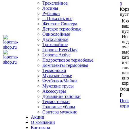
Трехслойное
0
Лосины
Кор
Рубашки
пуст
... Показать все
К с
Женские Свитера
ваш
Детское термобелье
пус
Однослойные
Исп
Двуxслойное
нед
Трехслойное
оче
Lopoma EveryDay
выб
Lopoma Active
кат
Подростковое термобелье
ин
Комплекты термобелья
тов
Термоноски
на
Мужское белье
кно
Футболки/Майки
кор
Мужские трусы
Обща
Аксессуары
₽
Домашние тапочки
Пере
Термостельки
корз
Головные уборы
Свитера мужские
Акции
О компании
Контакты