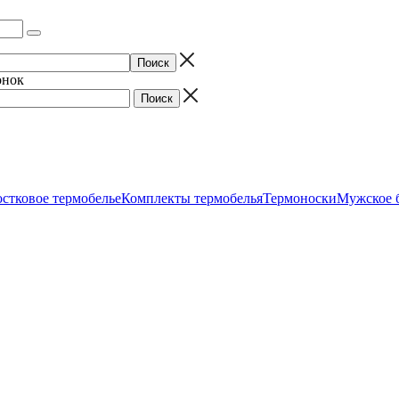
онок
стковое термобелье
Комплекты термобелья
Термоноски
Мужское 