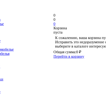
0
а
0
лье
0
Корзина
пуста
К сожалению, ваша корзина пу
y
Исправить это недоразумение 
выберите в каталоге интересу
рмобелье
Общая сумма:
0 ₽
обелья
Перейти в корзину
и
ки
е