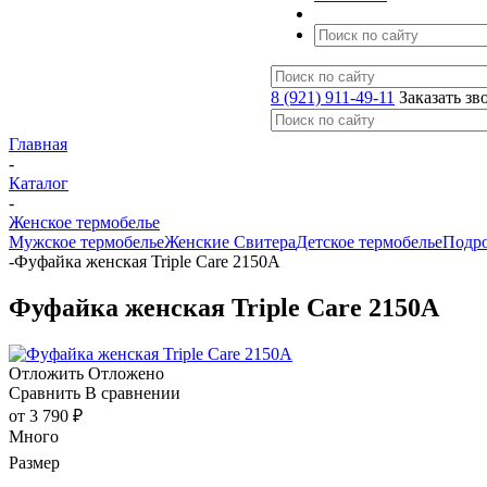
8 (921) 911-49-11
Заказать зв
Главная
-
Каталог
-
Женское термобелье
Мужское термобелье
Женские Свитера
Детское термобелье
Подро
-
Фуфайка женская Triple Care 2150A
Фуфайка женская Triple Care 2150A
Отложить
Отложено
Сравнить
В сравнении
от
3 790 ₽
Много
Размер