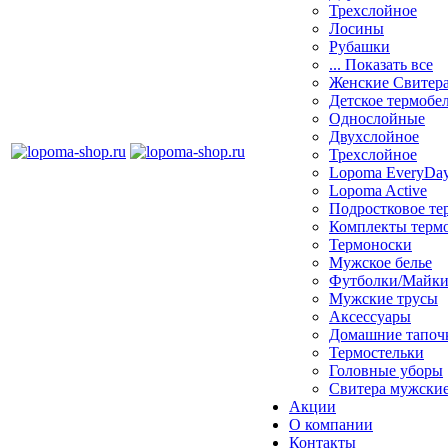
Трехслойное
Лосины
Рубашки
... Показать все
Женские Свитер
Детское термобе
Однослойные
Двуxслойное
Трехслойное
Lopoma EveryDa
Lopoma Active
Подростковое те
Комплекты терм
Термоноски
Мужское белье
Футболки/Майк
Мужские трусы
Аксессуары
Домашние тапоч
Термостельки
Головные уборы
Свитера мужски
Акции
О компании
Контакты