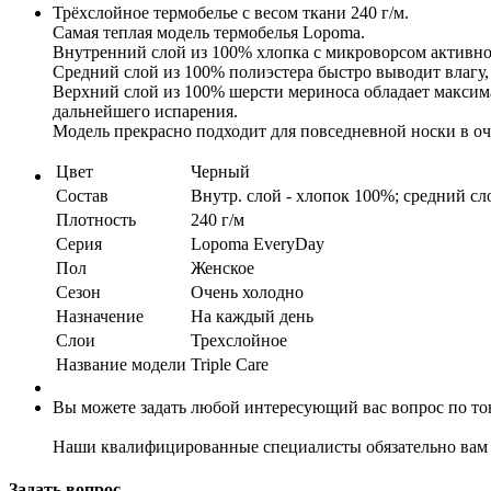
Трёхслойное термобелье с весом ткани 240 г/м.
Самая теплая модель термобелья Lopoma.
Внутренний слой из 100% хлопка с микроворсом активно у
Средний слой из 100% полиэстера быстро выводит влагу,
Верхний слой из 100% шерсти мериноса обладает максима
дальнейшего испарения.
Модель прекрасно подходит для повседневной носки в оч
Цвет
Черный
Состав
Bнутр. слой - хлопок 100%; средний сл
Плотность
240 г/м
Серия
Lopoma EveryDay
Пол
Женское
Сезон
Очень холодно
Назначение
На каждый день
Слои
Трехслойное
Название модели
Triple Care
Вы можете задать любой интересующий вас вопрос по тов
Наши квалифицированные специалисты обязательно вам 
Задать вопрос