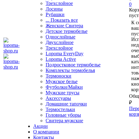
Трехслойное
0
Лосины
Кор
Рубашки
пуст
... Показать все
К с
Женские Свитера
ваш
Детское термобелье
пус
Однослойные
Исп
Двуxслойное
нед
Трехслойное
оче
Lopoma EveryDay
выб
Lopoma Active
кат
Подростковое термобелье
ин
Комплекты термобелья
тов
Термоноски
на
Мужское белье
кно
Футболки/Майки
кор
Мужские трусы
Обща
Аксессуары
₽
Домашние тапочки
Пере
Термостельки
корз
Головные уборы
Свитера мужские
Акции
О компании
Контакты