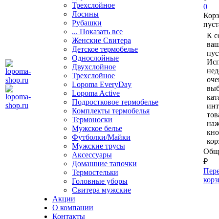
Трехслойное
0
Лосины
Кор
Рубашки
пуст
... Показать все
К с
Женские Свитера
ваш
Детское термобелье
пус
Однослойные
Исп
Двуxслойное
нед
Трехслойное
оче
Lopoma EveryDay
выб
Lopoma Active
кат
Подростковое термобелье
ин
Комплекты термобелья
тов
Термоноски
на
Мужское белье
кно
Футболки/Майки
кор
Мужские трусы
Обща
Аксессуары
₽
Домашние тапочки
Пере
Термостельки
корз
Головные уборы
Свитера мужские
Акции
О компании
Контакты