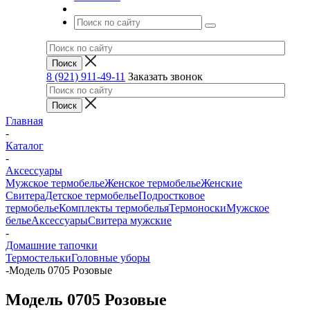
8 (921) 911-49-11
Заказать звонок
Главная
-
Каталог
-
Аксессуары
Мужское термобелье
Женское термобелье
Женские
Свитера
Детское термобелье
Подростковое
термобелье
Комплекты термобелья
Термоноски
Мужское
белье
Аксессуары
Свитера мужские
-
Домашние тапочки
Термостельки
Головные уборы
-
Модель 0705 Розовые
Модель 0705 Розовые